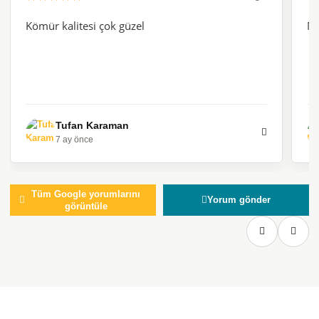
Kömür kalitesi çok güzel
M
Tufan Karaman
7 ay önce
Tüm Google yorumlarını
Yorum gönder
görüntüle