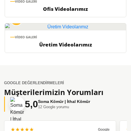
VIDEO GALERI
Ofis Videolarımız
VIDEO GALERI
Üretim Videolarımız
GOOGLE DEĞERLENDIRMELERI
Müşterilerimizin Yorumları
5,0
Soma Kömür | İthal Kömür
12 Google yorumu
★★★★★
★
Google