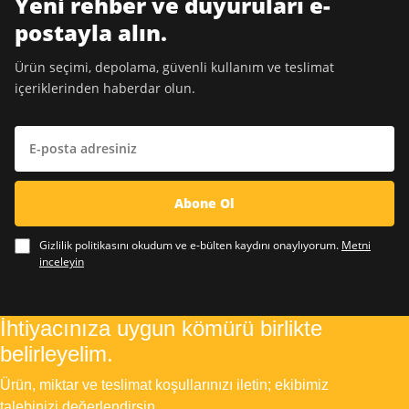
Yeni rehber ve duyuruları e-
postayla alın.
Ürün seçimi, depolama, güvenli kullanım ve teslimat
içeriklerinden haberdar olun.
E-posta adresiniz
Abone Ol
Gizlilik politikasını okudum ve e-bülten kaydını onaylıyorum.
Metni
inceleyin
İhtiyacınıza uygun kömürü birlikte
belirleyelim.
Ürün, miktar ve teslimat koşullarınızı iletin; ekibimiz
talebinizi değerlendirsin.