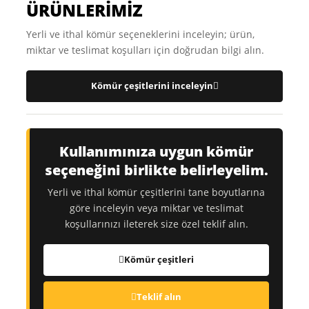
ÜRÜNLERİMİZ
Yerli ve ithal kömür seçeneklerini inceleyin; ürün,
miktar ve teslimat koşulları için doğrudan bilgi alın.
Kömür çeşitlerini inceleyin
Kullanımınıza uygun kömür
seçeneğini birlikte belirleyelim.
Yerli ve ithal kömür çeşitlerini tane boyutlarına
göre inceleyin veya miktar ve teslimat
koşullarınızı ileterek size özel teklif alın.
Kömür çeşitleri
Teklif alın